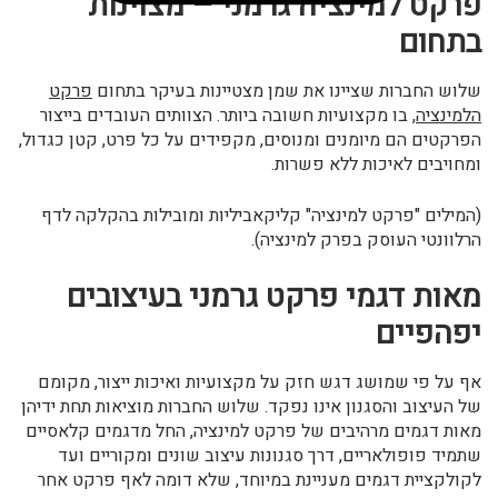
פרקט למינציה גרמני – מצוינות
בתחום
שלוש החברות שציינו את שמן מצטיינות בעיקר בתחום
פרקט
הלמינציה
, בו מקצועיות חשובה ביותר. הצוותים העובדים בייצור
הפרקטים הם מיומנים ומנוסים, מקפידים על כל פרט, קטן כגדול,
ומחויבים לאיכות ללא פשרות.
(המילים "פרקט למינציה" קליקאביליות ומובילות בהקלקה לדף
הרלוונטי העוסק בפרק למינציה).
מאות דגמי פרקט גרמני בעיצובים
יפהפיים
אף על פי שמושג דגש חזק על מקצועיות ואיכות ייצור, מקומם
של העיצוב והסגנון אינו נפקד. שלוש החברות מוציאות תחת ידיהן
מאות דגמים מרהיבים של פרקט למינציה, החל מדגמים קלאסיים
שתמיד פופולאריים, דרך סגנונות עיצוב שונים ומקוריים ועד
לקולקציית דגמים מעניינת במיוחד, שלא דומה לאף פרקט אחר