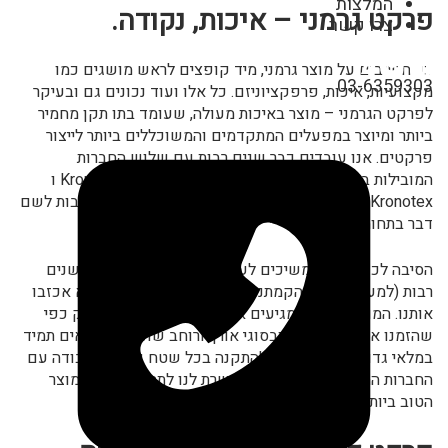
המלצות
פרקט גרמני – איכות, נקודה.
צרו קשר
כשחושבים על מוצר גרמני, מיד קופצים לראש מושגים כמו
03-6359303
מקצועיות, איכות, פרפקציוניזם. כל אלו ועוד נכונים גם ובעיקר
לפרקט הגרמני – מוצר באיכות מעולה, שעומד בתו תקן מחמיר
ביותר ומיוצר במפעלים המתקדמים והמשוכללים ביותר לייצור
פרקטים. אנו עובדים כבר שנים רבות עם שלוש החברות
המובילות בגרמניה לייצור פרקטים: Kronoflooring, Tarkett ו
Kronotex-. שמן של החברות הללו יצא למרחוק והן נחשבות לשם
דבר בתחומן.
הסיבה לכך שאנו ממשיכים לעבוד עם אותן חברות כבר שנים
רבות (למעשה, מיום הקמתנו), היא פשוטה: הן מעולם לא אכזבו
אותנו. המוצרים תמיד מגיעים אלינו באיכות מעולה, בדיוק כפי
שהזמנו אותם, בכמויות ובסוגי אורך ורוחב שונים שנמצאים תמיד
במלאי גדול וזמין ומוכנים להתקנה בכל שטח וגודל. העבודה עם
החברות המובילות בגרמניה מאפשרת לנו לתת לכם את המוצר
הטוב ביותר, פרקט גרמני חזק, עמיד ויפה.