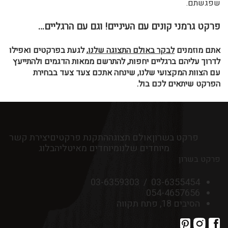
שפגשתם.
פרקט גרמני קונים עם העיניים! וגם עם הרגליים…
אתם מוזמנים
לבקר באולם התצוגה שלנו
, לגעת בפרקטים ואפילו
לדרוך עליהם ברגליים יחפות, להתרשם ממאות הדגמים ולהתייעץ
עם הצוות המקצועי שלנו, שינחה אתכם צעד צעד בבחירת
הפרקט שיתאים לכם בול.
פרקט בשרון
אולם תצוגה
התקנת פרקטים
יצירת קשר
מיוחדים שלנו
מיוחדים מאיטליה
בלוג
פרקט בשרון
03-6359303
/
03-6355454
054-4657656
הסיבים 18, פתח תקווה