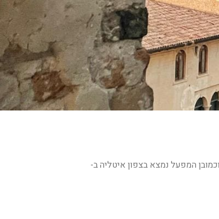
חת Andreatti שמקורה ב-Trentino. כיום כשמה כן היא וכמובן המפעל נמצא בצפון איטליה ב-