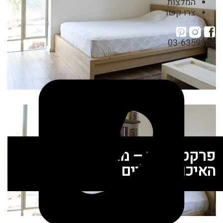
המלצות
צרו קשר
03-6359303
פרקט קרונו – מרגישים את
האיכות ברגליים