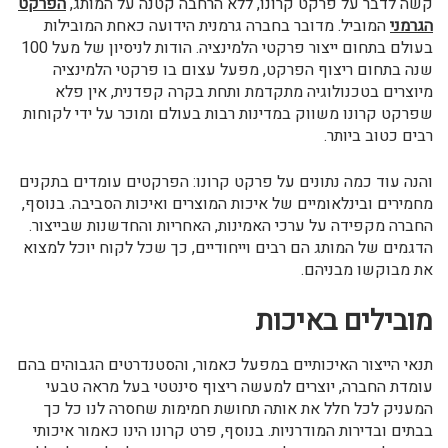
קשה לדבר על פרקט קרונו, ללא הרחבה קטנה על המותג,
הפרקט
הגרמני
המוביל. מדובר בחברה גרמנית הידועה כאחת המובילות
בעולם בתחום ייצור פרקטי הלמינציה. הודות לניסיון של מעל 100
שנה בתחום ריצוף הפרקט, מפעל עצום בו פרקטי הלמינציה
מיוצרים בטכנולוגיה מתקדמת ותחת בקרה קפדנית, אין פלא
שפרקט קרונו משווק במדינות רבות בעולם ומוכר על ידי לקוחות
רבים כטוב ביותר.
והנה עוד כמה נתונים על פרקט קרונו: הפרקטים עומדים בתקנים
מחמירים ובינלאומיים של איכות המוצרים ואיכות הסביבה. בנוסף,
החברה מקפידה על ערכי האמינות, האחריות והחדשנות שבייצור.
הדגמים של המותג הם רבים וייחודיים, כך שכל לקוח יוכל למצוא
את מבוקשו מבניהם.
מובילים באיכות
תנאי הייצור האיכותיים במפעל כאמור, והסטנדרטים הגבוהים בהם
עומדת החברה, יוצרים למעשה ריצוף סינטטי בעל מראה טבעי
המעניק לכל חלל את אותה תחושת חמימות שחסרה לנו כל כך
בבתים ובדירות המודרניות. בנוסף, פרט קרונו הינו כאמור איכותי