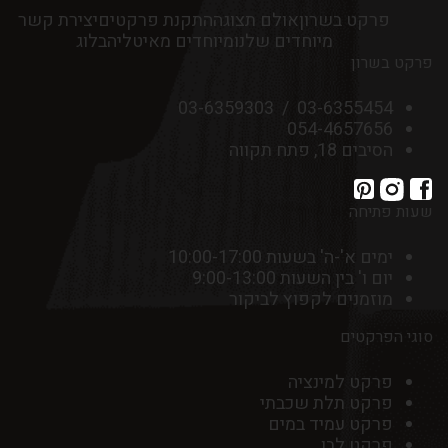
פרקט בשרון
אולם תצוגה
התקנת פרקטים
יצירת קשר
מיוחדים שלנו
מיוחדים מאיטליה
בלוג
פרקט בשרון
03-6359303
/
03-6355454
054-4657656
הסיבים 18, פתח תקווה
שעות פתיחה
ימים א'-ה' בשעות 10:00-17:00
יום ו' בין השעות 9:00-13:00
מוזמנים לקפוץ לביקור
סוגי הפרקטים
פרקט למינציה
פרקט תלת שכבתי
פרקט עמיד במים
פרקט לבן