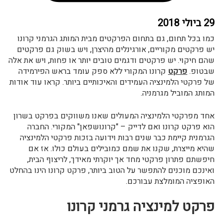
29 ביולי 2018
כמו בכל תחום, גם בתחום הפרקטים מבית המותג הגרמני קרונו
יש פרקטים מקוריים, אורגינלים מהיצרן, ויש בשוק גם פרקטים
שהם חיקוי. יש פרקטים ודגמים טובים יותר או פחות, ויש את אלה
שבטופ.
פרקט
קרונו המקורי ללא ספק עומד בראש הפירמידה
של פרקטי הלמינציה העמידים והאיכותיים ביותר. קראו עוד אודות
המותג המוביל מגרמניה.
אחד מפרקטי הלמינציה המעולים שאנו משווקים בפרקט בשרון
הוא פרקט קרונו ואם לדייק – "קרונושפאן" המקורי. החברה
הגרמנית קיימת כבר שנים רבות וידועה בזכות פרקטי הלמינציה
שהיא מייצרת, שקנו את שמם כמובילים בעולם כולו. אז אם
חיפשתם פתרון פרקטי מחד אך יוקרתי מאידך, לריצוף הבית,
ואינכם מוכנים להתפשר על הטוב ביותר, פרקט קרונו הינו בהחלט
האופציה המומלצת עבורכם.
פרקט למינציה גרמני קרונו