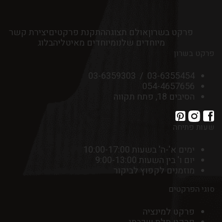
פרקט בשרון
אולם תצוגה
התקנת פרקטים
יצירת קשר
מיוחדים שלנו
מיוחדים מאיטליה
בלוג
פרקט בשרון
03-6359303
/
03-6355454
054-4657656
הסיבים 18, פתח תקווה
שעות פתיחה
ימים א'-ה' בשעות 10:00-17:00
יום ו' בין השעות 9:00-13:00
מוזמנים לקפוץ לביקור
סוגי הפרקטים
פרקט למינציה