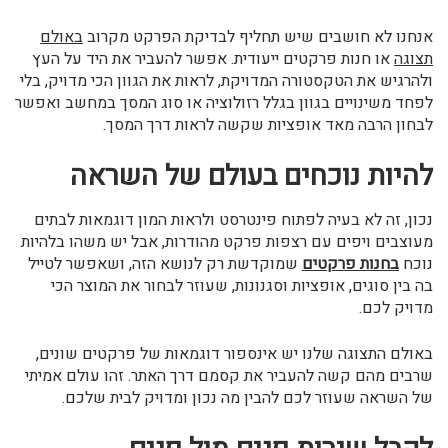
אנחנו לא חושבים שיש תחליף לבדיקת הפרקט מקרוב
באולם
תצוגה
או חנות פרקטים ייעודית. אפשר להעביר את היד על העץ
ולהרגיש את הטקסטורה המדויקת, לראות את הגוון הכי מדויק, בלי
לפחד משינויים בגוון בגלל רזולוציה או סוג המסך במחשב ואפשר
לבחון הרבה מאד אופציות שקשה לראות דרך המסך.
להיות נוכחים בעולם של השראה
נכון, זה לא בעיה לפתוח פינטרסט ולראות המון דוגמאות לבתים
מעוצבים ויפים עם רצפות פרקט מהודרות, אבל יש משהו בלהיות
נוכח
בחנות פרקטים
שמוקדשת רק לנושא הזה, ושאפשר לטייל
בה בין סוגים, אופציות וסגנונות, שעוזר לבחור את המוצר הכי
מדויק לכם.
באולם התצוגה שלנו יש אינספור דוגמאות של פרקטים שונים,
שרבים מהם קשה להעביר את קסמם דרך האתר. זהו עולם אמיתי
של השראה שעוזר לכם להבין מה נכון ומדויק לבית שלכם.