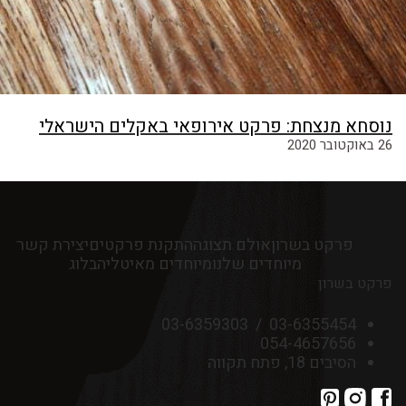
נוסחא מנצחת: פרקט אירופאי באקלים הישראלי
26 באוקטובר 2020
פרקט בשרון
אולם תצוגה
התקנת פרקטים
יצירת קשר
מיוחדים שלנו
מיוחדים מאיטליה
בלוג
פרקט בשרון
03-6359303
/
03-6355454
054-4657656
הסיבים 18, פתח תקווה