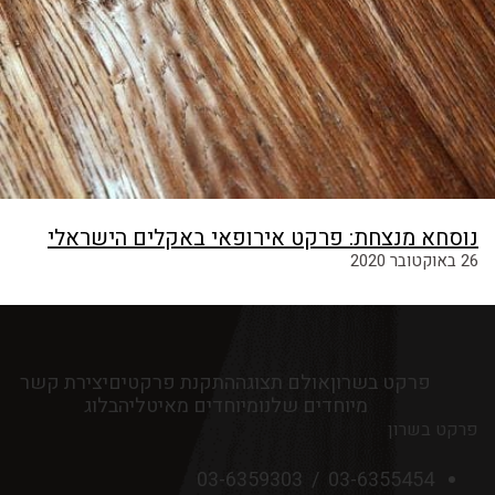
נוסחא מנצחת: פרקט אירופאי באקלים הישראלי
26 באוקטובר 2020
פרקט בשרון
אולם תצוגה
התקנת פרקטים
יצירת קשר
מיוחדים שלנו
מיוחדים מאיטליה
בלוג
פרקט בשרון
03-6359303
/
03-6355454