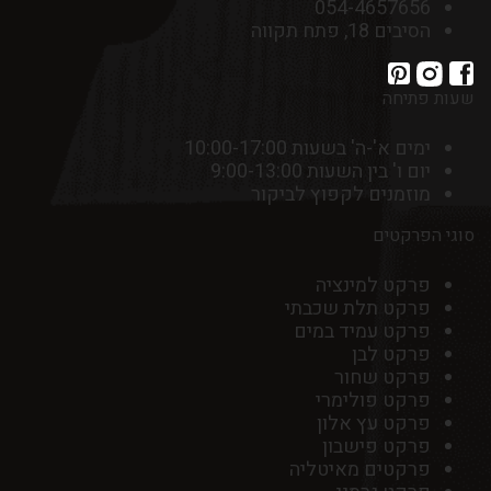
054-4657656
הסיבים 18, פתח תקווה
שעות פתיחה
ימים א'-ה' בשעות 10:00-17:00
יום ו' בין השעות 9:00-13:00
מוזמנים לקפוץ לביקור
סוגי הפרקטים
פרקט למינציה
פרקט תלת שכבתי
פרקט עמיד במים
פרקט לבן
פרקט שחור
פרקט פולימרי
פרקט עץ אלון
פרקט פישבון
פרקטים מאיטליה