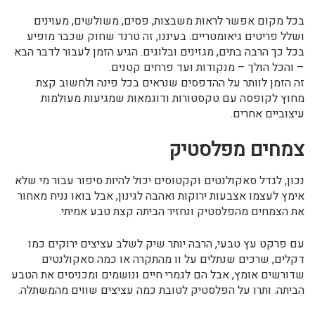
בכל מקום אפשר לראות משבצות, פסים, משולשים, מעוינים
ושלל פריטים גיאומטריים. בעיננו, זה טרנד שחוק שכבר מופיע
בכל כך הרבה בתים, מגזינים ובלוגים. הגיע הזמן לעבור לדבר הבא
– והכל הולך – מנקודות ועד פרחים קטנים.
זה הזמן לוותר על ההדפסים שנראים בכל פינה ולחשוב קצת
מחוץ לקופסה עם טקסטורות ודוגמאות שמגיעות מעולמות
עיצוביים אחרים.
צמחים מפלסטיק
נכון, לגדל סאקולנטים וקקטוסים יכול להיות סיפור עבור מי שלא
אימץ לעצמו אצבעות ירוקות ואהבה לגינון, אבל בואו נניח מאחור
את הצמחים מהפלסטיק ונחזיר הביתה קצת טבע אמיתי.
עם פרקט עץ טבעי, הרבה יותר שיק לשלב עציצים ירוקים כמו
דקלים, שרכים שנתלים על וו מהתקרה או כמה סאקולנטים
שדורשים אומץ, אבל הם לגמרי חיים ונושמים ומכניסים את הטבע
הביתה. ותרו על הפלסטיק לטובת כמה עציצים שווים מהמשתלה.