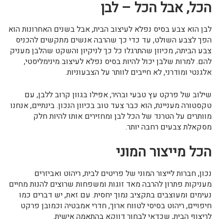
הכל, אבל הכל – לבן
לבן הוא צבע בסיס נפלא לעיצוב הבית, אבל בשנים האחרונות הוא
הפך לצבע השולט, עד כדי כך שהרבה אנשים מתקשים להכניס
צבע הביתה, מכיוון שהתרגלו כל כך לניקיון והשקט שהלבן מעניק
להם. למרות שלבן יכול להיות בסיס נפלא לעיצוב מינימליסטי,
אלגנטי ומודרני, לא חייבים לוותר על הצבעוניות.
שילוב של פרקט עץ טבעי ובהיר, אפילו בגוון קרוב ללבן, עם
טקסטורה מעניינת, הוא כבר צעד טוב בכיוון הנכון. בינתיים, אנחנו
מוותרים על הטרנד של הכל לבן ומחזירים אותו להיות חלק
מסקאלת צבעים רחבה יותר.
הכל מייצור המוני
נכון, חברות לייצור המוני של פריטים לבית, ריהוט ואביזרים
מעניקות פתרון להרבה מאד זוגות ומשפחות שרוצים להנות מחיים
נעימים ומעוצבים בתקציב נמוך יחסית. עם זאת, יש דברים כמו
חיפויים, ריהוט בסיסי לטווח ארוך, חדרי אמבטיה וכמובן פרקט
לריצוף הבית, שכדאי לבחור דווקא בהתאמה אישית.