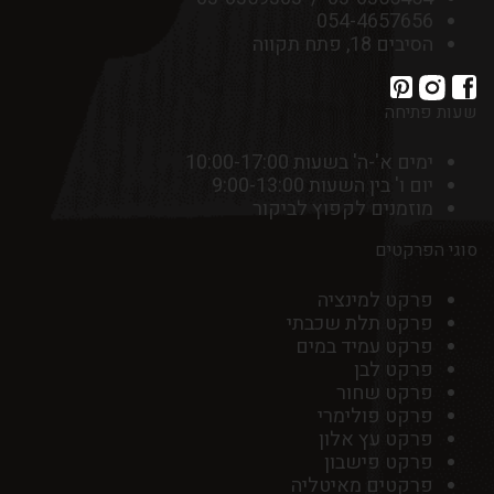
054-4657656
הסיבים 18, פתח תקווה
שעות פתיחה
ימים א'-ה' בשעות 10:00-17:00
יום ו' בין השעות 9:00-13:00
מוזמנים לקפוץ לביקור
סוגי הפרקטים
פרקט למינציה
פרקט תלת שכבתי
פרקט עמיד במים
פרקט לבן
פרקט שחור
פרקט פולימרי
פרקט עץ אלון
פרקט פישבון
פרקטים מאיטליה