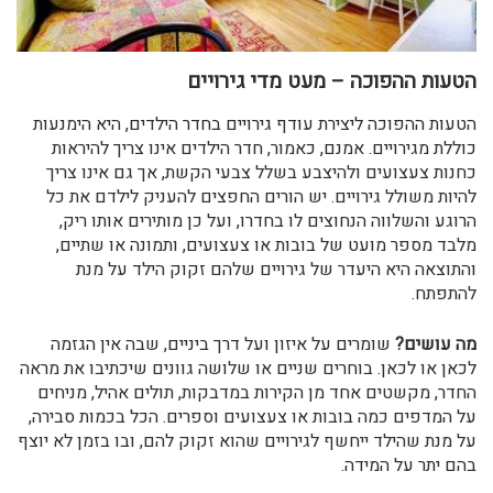
הטעות ההפוכה – מעט מדי גירויים
הטעות ההפוכה ליצירת עודף גירויים בחדר הילדים, היא הימנעות
כוללת מגירויים. אמנם, כאמור, חדר הילדים אינו צריך להיראות
כחנות צעצועים ולהיצבע בשלל צבעי הקשת, אך גם אינו צריך
להיות משולל גירויים. יש הורים החפצים להעניק לילדם את כל
הרוגע והשלווה הנחוצים לו בחדרו, ועל כן מותירים אותו ריק,
מלבד מספר מועט של בובות או צעצועים, ותמונה או שתיים,
והתוצאה היא היעדר של גירויים שלהם זקוק הילד על מנת
להתפתח.
מה עושים?
שומרים על איזון ועל דרך ביניים, שבה אין הגזמה
לכאן או לכאן. בוחרים שניים או שלושה גוונים שיכתיבו את מראה
החדר, מקשטים אחד מן הקירות במדבקות, תולים אהיל, מניחים
על המדפים כמה בובות או צעצועים וספרים. הכל בכמות סבירה,
על מנת שהילד ייחשף לגירויים שהוא זקוק להם, ובו בזמן לא יוצף
בהם יתר על המידה.