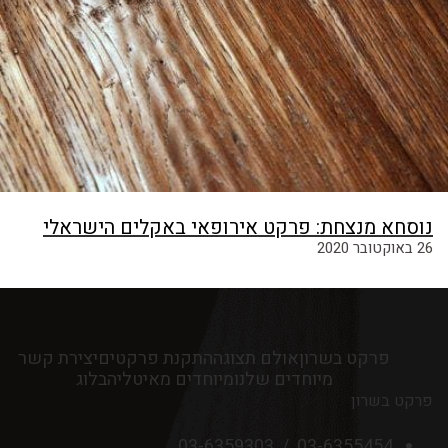
נוסחא מנצחת: פרקט אירופאי באקלים הישראלי
26 באוקטובר 2020
פרקט בשרון
אולם תצוגה
התקנת פרקטים
יצירת קשר
מיוחדים שלנו
מיוחדים מאיטליה
בלוג
פרקט בשרון
03-6359303
/
03-6355454