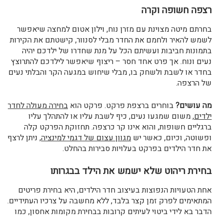
רצפה חשופה וקרה
בחרתם מיטה מצוינת עם מזרן נוח, וילון אטום למחצה שיאפשר
לשמש להאיר ולחמם את החדר מבלי לסנוור, קישטתם את הקירות
בתמונות חביבות ועשיתם הכל על מנת שחדרו של ילדכם יהיה
נעים ונוח. אך פרט אחד חסר – ריצוף שיאפשר לילדכם להתרוצץ
בחדר או לשבת ולשחק בו, מבלי שיחוש במגעה הקר והבלתי נעים
של הרצפה.
מה עושים?
בוחרים ברצפת פרקט. פרקט הוא
בחירה מעולה לחדר
ילדים
, משום שמגעו נעים, כיף לשבת עליו או להתהלך עליו
ברגליים חשופות, והוא אינו קר כרצפה. תחזוקת הפרקט קלה
ופשוטה, וכיום, כאשר יש
מגוון עצום של דגמי למינציה
, ניתן לרצף
את חדר הילדים בפרקט בעלויות סבירות בהחלט.
בחירת ריהוט שלא ישמש את הילד בבגרותו
אחת הטעויות הנפוצות בעיצוב חדר הילדים, היא בחירת פריטים
המתאימים לפרק זמן קצר בלבד, ללא מחשבה על צרכיו העתידיים.
הדבר בא לידי ביטוי לעיתים קרובות בבחירת מקומות אחסון, כמו