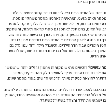
כוורת וארון בגדים.
נטייתם של הורים רבים היא לרכוש כוורת קטנה יחסית, בעלת
מספר תאים מועט, המתאימה לאחסון מספר משחקי קופסה,
צעצועים ובובות, אך לא יותר מכך. כשיגדל הילד, יזדקק למספר
רב של תאים, בהם יוכל לאחסן גם ספרי קריאה ולימוד, ומשחקים
נוספים שיצטברו במשך הזמן, ויהיה צורך ברכישת כוורת חדשה.
כך גם בנוגע לארון הבגדים – הורים רבים רוכשים ארון בגדים
קטן מימדים עבור חדר הילדים, וכשגדל הילד ויחד עמו גדל גם
הצורך בכמות גדולה יותר של בגדים ובמבחר רב יותר, יש לרכוש
ארון חדש.
מה עושים?
רוכשים מראש מקומות אחסון גדולים יותר, שישמשו
את ילדכם גם בעתיד. עדיף להשאיר חלק מהם ריקים, מאשר
להיגרר להוצאה כספית מיותר ולרכוש חדשים בעוד מספר שנים.
בבואכם לעצב את חדר הילדים, עצתנו החשובה ביותר, היא לחשוב
על מכלול ההיבטים הקשורים בו – ההנאה מהשהייה בחדר, האופן
בו ישמש את הילד והצורך בשינוי לכשיגדל.