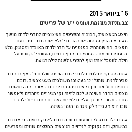
15 בינואר 2015
צבעוניות מוגזמת ועומס יתר של פריטים
היצע הצעצועים, הבובות והפריטים העיצוביים לחדרי ילדים מושך
מאוד את העין ומפתה את ההורים למלא את החדר בעוד ועוד
חפצים. מה שמתחיל בפנטזיה על חדר ילדים מאובזר ומסוגנן, מלא
צבעוניות ושמחה, מסתיים בעודף גירויים, העשוי להקשות על
הילד, לתסכל אותו ואף להפריע לשנת לילה רגועה.
אתם מתבקשים לגשת לרגע לחדר השינה שלכם ולהעיף בו מבט.
סביר להניח, שתגלו כי בעיצובו משולבים מעט צבעים, רובם
רגועים ושלווים, וכן כי אינו עמוס בפריטים. באותה מידה שאתם
מצפים מחדר השינה שלכם להיות נקי מגירויים מיותרים ולאפשר
מנוחה והתרגעות, כך עליכם לצפות זאת גם מחדרו של ילדכם,
שבו הוא מעביר חלק ניכר מן הזמן בשינה.
אמנם, ילדים מבלים שעות רבות בחדרם לא רק בשינה, כי אם גם
במשחק, והם זקוקים לגירויים הנובעים מחפצים שונים ומפריטים