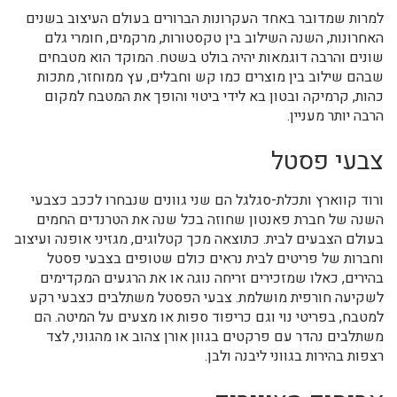
למרות שמדובר באחד העקרונות הברורים בעולם העיצוב בשנים
האחרונות, השנה השילוב בין טקסטורות, מרקמים, חומרי גלם
שונים והרבה דוגמאות יהיה בולט בשטח. המוקד הוא מטבחים
שבהם שילוב בין מוצרים כמו קש וחבלים, עץ ממוחזר, מתכות
כהות, קרמיקה ובטון בא לידי ביטוי והופך את המטבח למקום
הרבה יותר מעניין.
צבעי פסטל
ורוד קווארץ ותכלת-סגלגל הם שני גוונים שנבחרו לככב כצבעי
השנה של חברת פאנטון שחוזה בכל שנה את הטרנדים החמים
בעולם הצבעים לבית. כתוצאה מכך קטלוגים, מגזיני אופנה ועיצוב
וחברות של פריטים לבית נראים כולם שטופים בצבעי פסטל
בהירים, כאלו שמזכירים זריחה נוגה או את הרגעים המקדימים
לשקיעה חורפית מושלמת. צבעי הפסטל משתלבים כצבעי רקע
למטבח, בפריטי נוי וגם כריפוד ספות או מצעים על המיטה. הם
משתלבים נהדר עם פרקטים בגוון אורן צהוב או מהגוני, לצד
רצפות בהירות בגווני ליבנה ולבן.