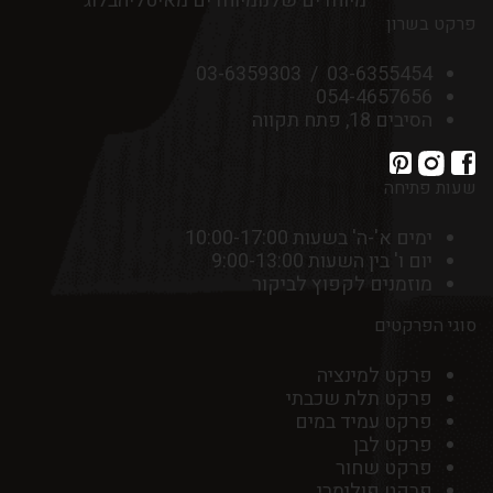
מיוחדים שלנו
מיוחדים מאיטליה
בלוג
פרקט בשרון
03-6359303
/
03-6355454
054-4657656
הסיבים 18, פתח תקווה
שעות פתיחה
ימים א'-ה' בשעות 10:00-17:00
יום ו' בין השעות 9:00-13:00
מוזמנים לקפוץ לביקור
סוגי הפרקטים
פרקט למינציה
פרקט תלת שכבתי
פרקט עמיד במים
פרקט לבן
פרקט שחור
פרקט פולימרי