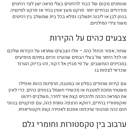
שנותנים מקום של כבוד לרהיטים בעלי מראה ישן לצד רהיטים
מודרניים ובהירים יותר. פרקט מעץ אורן בהיר או פרקט למינציה
בגוון לבן או ליבנה יתשלבו נפלא בכל בית שמשלב בין רהיטים
משני צידי המילניום.
צבעים כהים על הקירות
שחור, אפור וכחול כהה – אלו הצבעים שתראו על הקירות שלכם
או לכל היותר של בעלי הבתים שהעיזו וכיום בתיהם מופיעים
במגזינים הנחשבים. על פי מגזין אל דקור, זהו בדיוק הטרנד
שכדאי לצפות בו.
עם קירות שחורים בסלון או במטבח, חרסינות כהות ואפילו
משטחי מתכת למטבח או מכשירי חשמל בגוונים כהים. כדי לאזן
את המראה הכהה ולהכניס קצת אור לחדר, משלבים ריהוט
ואקססוריז בהירים, דווקא הרצפה נותרת כהה, עם פרקטים בגווני
חום כהה ומהגוני שיכניסו אתכם לאווירה קצת ויקטוריאנית.
ערבוב בין טקסטורות וחומרי גלם