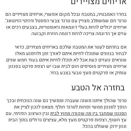
אריחים מצויירים
בחדר האמבטיה, במטבח ובכל מקום אפשרי, אריחים מצויירים הם
טרנד חם שמשתלב מצויין עם טרנד צבעי הפסטל ורהיטי הוינטאג'.
אריחים יכולים להיות בעלי דוגמאות גיאומטריות, בצבעים רכים או
עזים אך הדוגמה צריכה להיות דוגמה חוזרת וקבועה.
אם בחרתם לעטר את המטבח שלכם באריחים מצוירים, כדאי
לבחור בגוונים שתוכלו לחיות איתם לאורך זמן ולהימנע מאלו
שנראים נועזים כעת אבל לא תוכלו לחיות איתם בעוד חמש שנים.
אריחים מצוירים מוסיפים חום לבית שבו יש רצפת פרקט בסגנון
ענתיק או פרקטים מעץ טבעי בצבע בהיר.
בחזרה אל הטבע
טרנד שהולך איתנו משנה שעברה וממשיך גם שנה הנוכחית ובכך
הופך לסגנון ממשי ופחות לטרנד חולף. מצאנו לנכון לציין את
הסגנון שמחבר בין מה שקורה מחוץ לבית
ובין העיצוב הפנימי, עם
עץ חשוף, רצפות פרקטים מעץ מלא, עציצים גדולים בתוך הבית
וגוון ירוק ששולט בהכל.