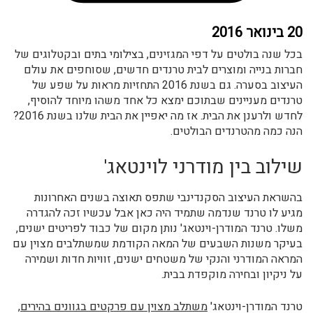
20 בינואר 2016
בכל שנה בולטים על דפי המגזינים, בצילומי בתים ובקטלוגים של
חברות בנייה ומוצרים לבית טרנדים חדשים, שסוחפים את עולם
העיצוב בסערה. גם בשנת 2016 התחזיות מראות על שפע של
טרנדים מעניינים שבתוכם ימצא כל אחד משהו מיוחד להוסיף,
לחדש ולרענן את הבית. אז מה יאפיין את הבית שלנו בשנת 2016?
הנה כמה מהטרנדים הבולטים.
שילוב בין מודרני לוינטאג'
בהשראת העיצוב הסקנדינבי שתפס תאוצה בשנים האחרונות
מגיע לו טרנד שנדמה שתמיד היה כאן אבל עכשיו זכה להגדרה
משלו. טרנד המודרן-וינטאג' נותן מקום של כבוד לפריטים ישנים,
בעיקר משנות השבעים של המאה הקודמת שמשתלבים מצוין עם
המראה המודרני והנקי של משטחים ישנים, זוויות חדות ושמירה
על ניקיון ובחירה מוקפדת בבית.
טרנד המודרן-וינטאג'
משתלב מצוין עם פרקטים בגוונים בהירים
,