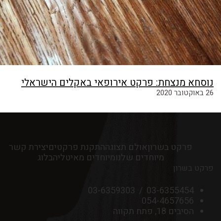
נוסחא מנצחת: פרקט אירופאי באקלים הישראלי
26 באוקטובר 2020
פרקט בשרון
אולם תצוגה
התקנת פרקטים
יצירת קשר
מיוחדים שלנו
מיוחדים מאיטליה
בלוג
פרקט בשרון
03-6359303
/
03-6355454
054-4657656
הסיבים 18, פתח תקווה