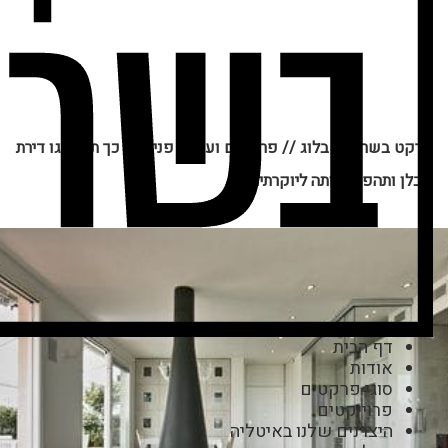
פרקט בשרון
//
בלוג
//
פרקטים ועיצוב פנים
//
כך תשדרגו דירת
קבלן ותהפכו אותה ליוקרתית
דף הבית
אודות
סוגי פרקטים
פרוייקטים
היצרנים שלנו באיטליה