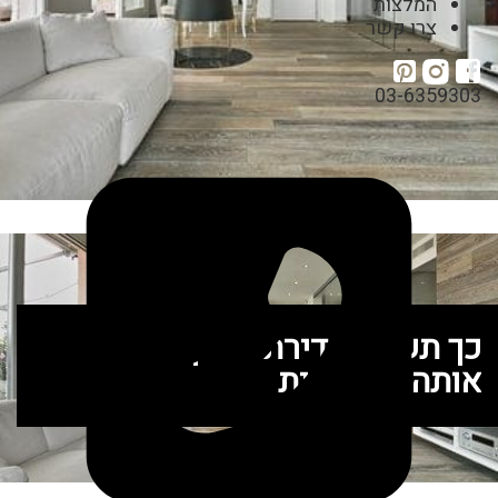
המלצות
צרו קשר
03-6359303
כך תשדרגו דירת קבלן ותהפכו
אותה ליוקרתית