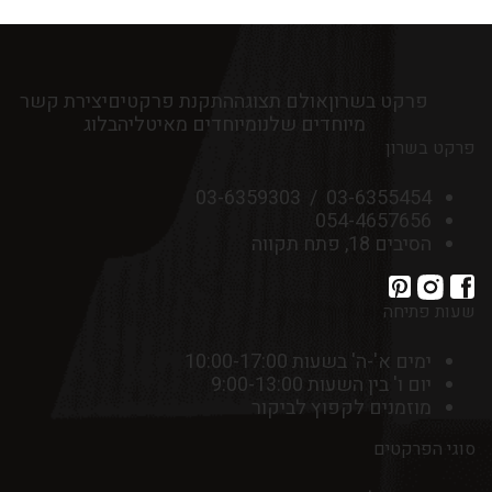
פרקט בשרון
אולם תצוגה
התקנת פרקטים
יצירת קשר
מיוחדים שלנו
מיוחדים מאיטליה
בלוג
פרקט בשרון
03-6359303
/
03-6355454
054-4657656
הסיבים 18, פתח תקווה
שעות פתיחה
ימים א'-ה' בשעות 10:00-17:00
יום ו' בין השעות 9:00-13:00
מוזמנים לקפוץ לביקור
סוגי הפרקטים