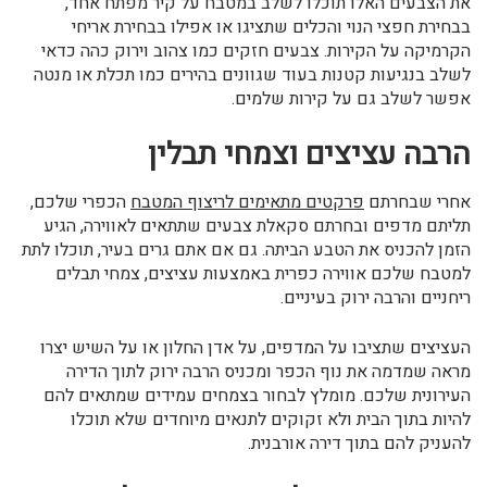
את הצבעים האלו תוכלו לשלב במטבח על קיר מפתח אחד,
בבחירת חפצי הנוי והכלים שתציגו או אפילו בבחירת אריחי
הקרמיקה על הקירות. צבעים חזקים כמו צהוב וירוק כהה כדאי
לשלב בנגיעות קטנות בעוד שגוונים בהירים כמו תכלת או מנטה
אפשר לשלב גם על קירות שלמים.
הרבה עציצים וצמחי תבלין
אחרי שבחרתם
פרקטים מתאימים לריצוף המטבח
הכפרי שלכם,
תליתם מדפים ובחרתם סקאלת צבעים שתתאים לאווירה, הגיע
הזמן להכניס את הטבע הביתה. גם אם אתם גרים בעיר, תוכלו לתת
למטבח שלכם אווירה כפרית באמצעות עציצים, צמחי תבלים
ריחניים והרבה ירוק בעיניים.
העציצים שתציבו על המדפים, על אדן החלון או על השיש יצרו
מראה שמדמה את נוף הכפר ומכניס הרבה ירוק לתוך הדירה
העירונית שלכם. מומלץ לבחור בצמחים עמידים שמתאים להם
להיות בתוך הבית ולא זקוקים לתנאים מיוחדים שלא תוכלו
להעניק להם בתוך דירה אורבנית.