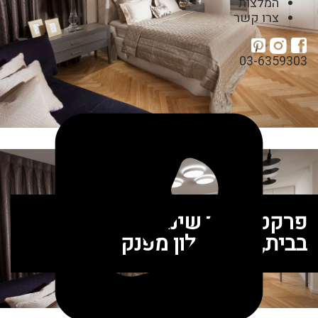
המלצות
צרו קשר
03-6359303
פרקט לחדר שינה – שנרגיש
בבית, כמו במלון מפנק