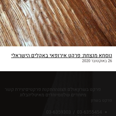
נוסחא מנצחת: פרקט אירופאי באקלים הישראלי
26 באוקטובר 2020
פרקט בשרון
אולם תצוגה
התקנת פרקטים
יצירת קשר
מיוחדים שלנו
מיוחדים מאיטליה
בלוג
פרקט בשרון
03-6359303
/
03-6355454