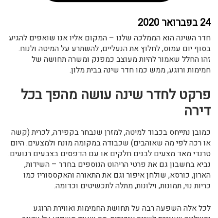
24 בפברואר 2020
חדר השינה הוא הממלכה שלנו – המקום אליו אנו שואפים להגיע
בסוף יום עמוס, לחלוץ את הנעליים, להשתרע על המיטה ולנוח.
זהו החלל שאמור להיות מעוצב כמפנק ומשרה תחושה של
חמימות ורוגע, ממש כמו חדר שינה בבית מלון.
פרקט לחדר שינה עושה מהפך בכל
דירה
כמובן נתייחס בכבוד למיטה, למזרן שנבחר בקפידה, לכרית (קשה
או רכה לפי מה שאוהבים) שכבודה במקומה מונח ולמצעים. היום
טרנדי מאד מצעים לבנים חלקים או עם הדפסים בצבעים רגועים.
נביא בחשבון גם את פרטי הריהוט הנוספים בחדר – השידות,
הארון, כורסא, שולחן איפור וגם את התאורה והאקססוריז כמו
כריות נוי, תמונות, וילונות, מתלה לתכשיטים וכדומה.
לכל אלה השפעה רבה על תחושת החמימות ואווירת הרוגע