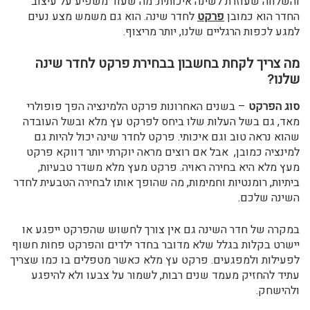
והשלווה שעוזרת לשינה איכותית. מה שעוד משפיע על עיצוב
החדר הוא כמובן
פרקט
לחדר שינה. הוא גם משמש מצע נעים
למגע לכפות הרגליים שלנו, יותר מריצוף.
מה צריך לקחת בחשבון בבחירת פרקט לחדר שינה
שלנו?
סוג הפרקט
– בשנים האחרונות פרקט הלמינציה הפך פופולרי
מאד, גם בשל העלות שלו ביחס לפרקט עץ מלא ובשל העובדה
שהוא נראה טוב וגם איכותי. פרקט לחדר שינה יכול להיות גם
למינציה כמובן, אבל אם רוצים מראה יוקרתי יותר דווקא פרקט
מעץ מלא היא בחירה ראויה. פרקט מעץ מלא משדר טבעיות,
ביתיות, רומנטיות וחמימות, מה שהופך אותו לבחירה הטבעית לחדר
השינה שלכם.
במקרה של חדר השינה גם אין צורך לחשוש שהפרקט ייפגע או
יישרט בקלות בגלל שלא מדובר בחדר ילדים והפרקט פחות חשוף
לפעילות ולמפגעים. פרקט עץ מלא כאשר מטפלים בו כמו שצריך
עתיד להחזיק מעמד שנים רבות, לשמור על צבעו ולא להיפגע
ולהישחק.