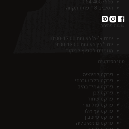
054-4657656
הסיבים 18, פתח תקווה
שעות פתיחה
ימים א'-ה' בשעות 10:00-17:00
יום ו' בין השעות 9:00-13:00
מוזמנים לקפוץ לביקור
סוגי הפרקטים
פרקט למינציה
פרקט תלת שכבתי
פרקט עמיד במים
פרקט לבן
פרקט שחור
פרקט פולימרי
פרקט עץ אלון
פרקט פישבון
פרקטים מאיטליה