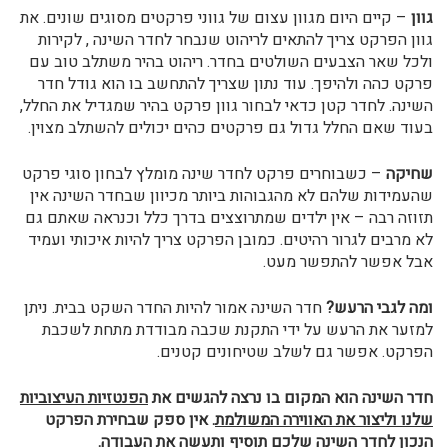
גוון
– קיים היום מגוון עצום של גווני פרקטים מסוגים שונים. את
גוון הפרקט צריך להתאים לריהוט שנבחר לחדר השינה , לקירות
ולכל שאר הצבעים השולטים בחדר. ריהוט בהיר משתלב טוב עם
פרקט כהה ולהיפך. עוד נתון שצריך להתחשב בו הוא גודל חדר
השינה. לחדר קטן כדאי לבחור גוון פרקט בהיר שמגדיל את החלל,
בעוד שאם החלל גדול גם פרקטים כהים יכולים להשתלב מצוין.
שחיקה
– כשבוחרים פרקט לחדר שינה מומלץ לבחון סוגי פרקט
שהעמידות שלהם לא מהגבוהות ביותר מכיוון שבחדר השינה אין
תזוזה רבה – אין ילדים שמתרוצצים בדרך כלל וכנראה שאתם גם
לא מרבים לגרור רהיטים. כמובן הפרקט צריך להיות איכותי ועמיד
אבל אפשר להתפשר מעט.
ומה לגבי הרעש?
חדר השינה אמור להיות החדר השקט בבית. ניתן
למזער את הרעש על ידי התקנת שכבה מבודדת מתחת לשכבת
הפרקט. אפשר גם לשלב שטיחונים קטנים.
חדר השינה הוא המקום בו נרצה להגשים את
הפנטזיות העיצוביות
שלנו וליצור את האווירה המשולמת
. אין ספק שבחירת הפרקט
הנכון לחדר השינה שלכם תוסיף ותעשה את העבודה.